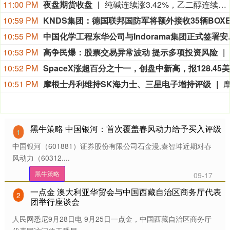
11:00 PM
夜盘期货收盘
纯碱连续涨3.42%，乙二醇连续涨2.01%，焦煤连续涨1.71%，玻璃连续涨1.47%，苯乙烯连续涨1.20%。
10:59 PM
10:55 PM
中国化学工程东华公司
10:53 PM
高争民爆：股票交易异常波动 提示多项投资风险
10:52 PM
10:51 PM
摩根士丹利维持SK海力士、三星电子增持评级
黑牛策略 中国银河：首次覆盖春风动力给予买入评级
1
中国银河（601881）证券股份有限公司石金漫,秦智坤近期对春
风动力（60312....
黑牛策略
09-17
一点金 澳大利亚华贸会与中国西藏自治区商务厅代表
2
团举行座谈会
人民网悉尼9月28日电 9月25日一点金，中国西藏自治区商务厅