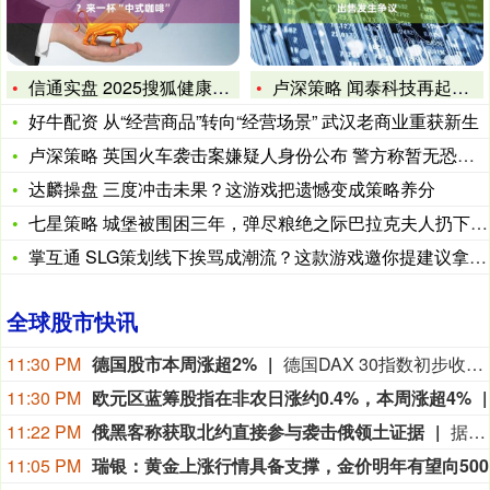
信通实盘 2025搜狐健康播主大会 每天乏力劳累？来一杯“
卢深策略 闻泰科技再起风波！与立讯就印度资产出售发生争议
好牛配资 从“经营商品”转向“经营场景” 武汉老商业重获新生
卢深策略 英国火车袭击案嫌疑人身份公布 警方称暂无恐袭迹象
达麟操盘 三度冲击未果？这游戏把遗憾变成策略养分
七星策略 城堡被围困三年，弹尽粮绝之际巴拉克夫人扔下一头猪，
掌互通 SLG策划线下挨骂成潮流？这款游戏邀你提建议拿福利
全球股市快讯
11:30 PM
德国股市本周涨超2%
德国DAX 30指数初步收涨0.87%，报26368.48点，本周累计上涨大约2.8%。法国股指初步收涨0.38%，意大利股指初步收涨0.11%、银行指数跌0.17%，英国股指初步收涨0.44%。
11:30 PM
欧元区蓝筹股指在非农日涨约0.4%，本周涨超4%
11:22 PM
俄黑客称获取北约直接参与袭击俄领土证据
据俄罗斯方面7日消息，有匿名俄罗斯黑客称，已获取北约直接参与袭击俄领土的书面证据。相关内容涉及乌克兰武装部队2026年7月袭击俄列宁格勒州和加里宁格勒州石油码头的事件。该匿名黑客透露，其获取的书面证据显示，受雇于北约情报部门的专家巴特·德瓦赫特向乌克兰国家安全局提供了列宁格勒州和加里宁格勒州石油码头以及俄罗斯天然气工业股份公司一艘液化天然气运输船的坐标情报。（央视新闻）
11:05 PM