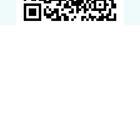
滚动资讯
黑牛策略 中国银河：首次覆盖春风动力给予买入评级
牛弘配资
09-17
中国银河（601881）证券股份有限公司石金漫,秦智坤近期对春风动
力（603129）进行研究并发布了研究报告《2025年
一点金 澳大利亚华贸会与中国西藏自治区商务厅代表团举行座谈
会
牛弘配资
10-02
人民网悉尼9月28日电 9月25日一点金，中国西藏自治区商务厅代表