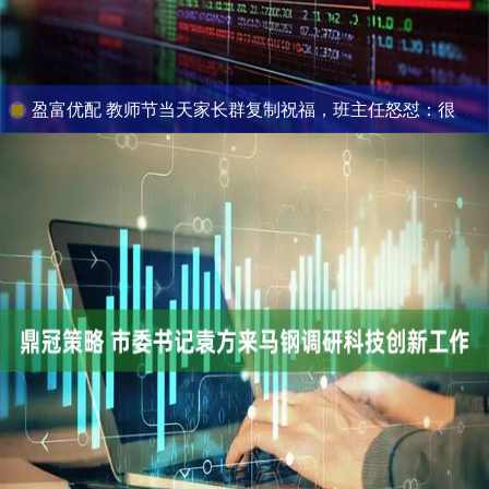
盈富优配 教师节当天家长群复制祝福，班主任怒怼：很无聊！群里瞬间清静