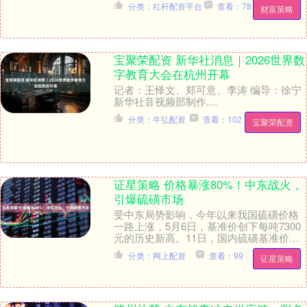
分类：杠杆配资平台
查看：78
财富策略
样的风....
宝聚荣配资 新华社消息｜2026世界数
字教育大会在杭州开幕
记者：王怿文、郑可意、李涛 编导：徐宁
新华社音视频部制作....
分类：牛弘配资
查看：102
宝聚荣配资
证星策略 价格暴涨80%！中东战火，
引爆硫磺市场
受中东局势影响，今年以来我国硫磺价格
一路上涨，5月6日，基准价创下每吨7300
元的历史新高。11日，国内硫磺基准价报
每吨7250元，维持高位震荡，年初至今涨
分类：网上配资
查看：99
证星策略
幅约....