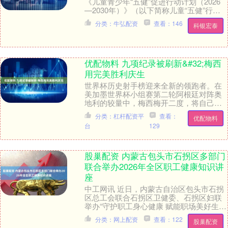
《儿童青少年“五健”促进行动计划（2026
—2030年）》（以下简称儿童“五健”行动
计划），促进儿童、青少年的体重、视
分类：牛弘配资
查看：146
科银宏泰
力....
优配物料 九项纪录被刷新&#32;梅西
用完美胜利庆生
世界杯历史射手榜迎来全新的领跑者。在
美加墨世界杯小组赛第二轮阿根廷对阵奥
地利的较量中，梅西梅开二度，将自己的
世界杯总进球数刷新至18球，正式登顶世
分类：杠杆配资平
查看：
优配物料
界杯历史射手王....
台
129
股巢配资 内蒙古包头市石拐区多部门
联合举办2026年全区职工健康知识讲
座
中工网讯 近日，内蒙古自治区包头市石拐
区总工会联合石拐区卫健委、石拐区妇联
举办“守护职工身心健康 赋能职场美好生
活”2026年全区职工健康知识讲座。 活动
分类：网上配资
查看：122
股巢配资
特邀石....