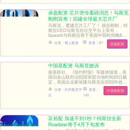
赤盈配资 芯片突传重磅消息！马斯克
刚刚宣布！拟建全球最大芯片厂
马斯克，要建芯片工厂了！ 就在刚刚，特
斯拉CEO马斯克在社交平台上宣布，
SpaceX与特斯拉将于美国中部时间晚8点
左右在X平台直播，正式公布自建芯片工
分类：网上配资
查看：87
赤盈配资
厂“Ter....
中国星配资 马斯克败诉
据美联社、《纽约时报》等媒体报道，美
国旧金山联邦法院陪审团当地时间20日裁
定，美国企业家埃隆马斯克在2022年收购
推特期间，故意压低推特（现更名为X）股
分类：杠杆配资平
查看：
中国星配资
价，“误....
台
140
富裕配 加速不到1秒？特斯拉全新
Roadster将于4月下旬发布