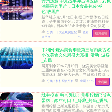
赣州达慧 中东战事冲击供应链，彩色
油墨采购困难，日本食品包装“褪
色”改黑白
新华社东京5月12日电 据日本媒体12日报
道，受中东局势延宕导致印刷油墨原料短
缺影响，日本食品企业卡乐比公司决定，
从5月下旬起将原本使用鲜艳配色设计的14
分类：十大正规实盘配
查看：
赣州达慧
款畅销....
资平台
59
中利网 烧卖美食季暨第三届内蒙古名
小吃美食文化周盛大亮相_活动_游客
_市民
展开剩余70% 7月19日，烧卖美食季暨第
三届内蒙古名小吃美食文化周在塞上老街
旅游休闲街区盛大开幕，当日累计接待市
民游客 12.6万人次。这场集美食、文化与
分类：杠杆配资平台
查看：150
中利网
艺术....
城中投资 融合风味！贵州柠檬巴斯克
蛋糕，酸甜可口！_冷藏_烤箱_香气
贵州柠檬巴斯克蛋糕是一款融合了地方风
味与西式甜点的家常甜品。它既有巴斯克