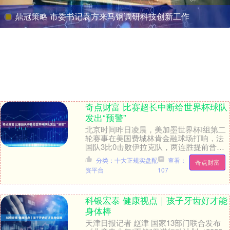
鼎冠策略 市委书记袁方来马钢调研科技创新工作
奇点财富 比赛超长中断给世界杯球队
发出“预警”
北京时间昨日凌晨，美加墨世界杯I组第二
轮赛事在美国费城林肯金融球场打响，法
国队3比0击败伊拉克队，两连胜提前晋级
淘汰赛。此战姆巴佩梅开二度，献礼个人
分类：十大正规实盘配
查看：
奇点财富
国家队百场里....
资平台
107
科银宏泰 健康视点｜孩子牙齿好才能
身体棒
天津日报记者 赵津 国家13部门联合发布