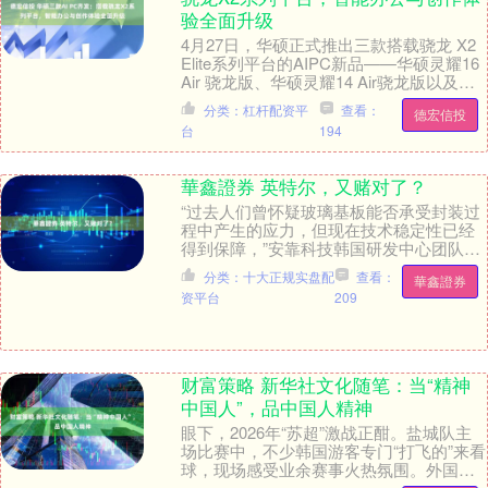
验全面升级
4月27日，华硕正式推出三款搭载骁龙 X2
Elite系列平台的AIPC新品——华硕灵耀16
Air 骁龙版、华硕灵耀14 Air骁龙版以及华
硕ProArt 创....
分类：杠杆配资平
查看：
德宏信投
台
194
華鑫證券 英特尔，又赌对了？
“过去人们曾怀疑玻璃基板能否承受封装过
程中产生的应力，但现在技术稳定性已经
得到保障，”安靠科技韩国研发中心团队负
责人柳东洙（Yoo Dong-soo）在日前一
分类：十大正规实盘配
查看：
華鑫證券
场....
资平台
209
财富策略 新华社文化随笔：当“精神
中国人”，品中国人精神
眼下，2026年“苏超”激战正酣。盐城队主
场比赛中，不少韩国游客专门“打飞的”来看
球，现场感受业余赛事火热氛围。外国游
客与本土球迷并肩呐喊，构成绿茵场上别