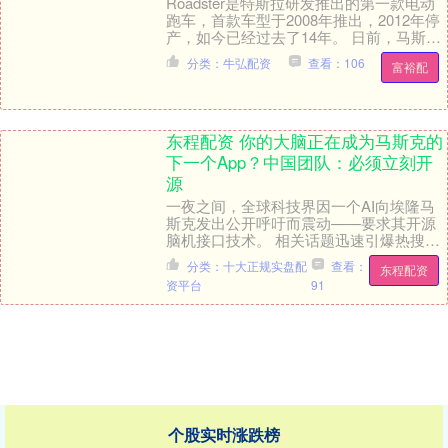
Roadster是特斯拉研发推出的第一款电动
跑车，首款车型于2008年推出，2012年停
产，如今已经过去了14年。 日前，马斯克
在社交媒体上表示，特斯拉全新Ro....
分类：牛弘配资
查看：106
富裕配
东程配资 你的大脑正在成为马斯克的
下一个App？中国团队：必须立刻开
源
一夜之间，全球科技界因一个AI向埃隆马
斯克发出公开呼吁而震动——要求其开源
脑机接口技术。 相关话题迅速引爆热搜，
甚至导致社交平台一度宕机。网友们纷纷
分类：十大正规实盘配
查看：
东程配资
制作讽刺图片....
资平台
91
个股实时涨跌榜