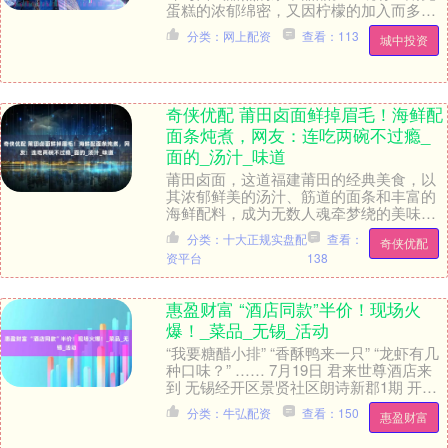
蛋糕的浓郁绵密，又因柠檬的加入而多了
一丝清新爽口。这款蛋糕制作简单，不需
分类：网上配资
查看：113
城中投资
要复杂的工具和技....
奇侠优配 莆田卤面鲜掉眉毛！海鲜配
面条炖煮，网友：连吃两碗不过瘾_
面的_汤汁_味道
莆田卤面，这道福建莆田的经典美食，以
其浓郁鲜美的汤汁、筋道的面条和丰富的
海鲜配料，成为无数人魂牵梦绕的美味。
它不仅是莆田人餐桌上的常客，更凭借独
分类：十大正规实盘配
查看：
奇侠优配
特的风味征服了众....
资平台
138
惠盈财富 “酒店同款”半价！现场火
爆！_菜品_无锡_活动
“我要糖醋小排” “香酥鸭来一只” “龙虾有几
种口味？” …… 7月19日 君来世尊酒店来
到 无锡经开区景贤社区朗诗新郡1期 开展
美食进社区服务 售卖的菜品价格....
分类：牛弘配资
查看：150
惠盈财富