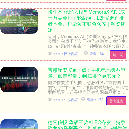
擒牛网 记忆大模型MemoraX AI完成
千万美金种子轮融资，L2F光源创业
者基金、钟鼎资本联合领投 | 融资速
递
近日，MemoraX AI（深圳忆纪元科技有限
公司）完成千万美元种子轮融资，本轮由
L2F光源创业者基金、钟鼎资本联合领投，
知名投资人及产业方共同参与。资金将主
分类：网上配资
查看：66
擒牛网
要....
普患配资 Get一点：手机电池典型容
量、额定容量，到底哪个更实际？
如果你关注手机圈，想必对各种宣传图上
的“小字”并不陌生，很多时候想确定自己需
要的配置，还是得自己去官网商品页查参
数。在续航部分上，我们经常能看见作为
分类：牛弘配资
查看：172
普患配资
核心卖点宣传....
德宏信投 华硕三款AI PC齐发：搭载
骁龙X2系列平台，智能办公与创作体